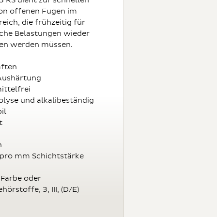
 RS dient zur schnellen
on offenen Fugen im
ich, die frühzeitig für
che Belastungen wieder
ben werden müssen.
aften
Aushärtung
ttelfrei
olyse und alkalibeständig
il
t
h
 pro mm Schichtstärke
 Farbe oder
örstoffe, 3, III, (D/E)