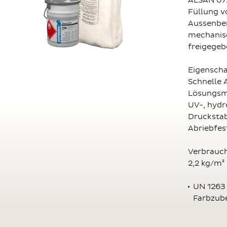
ALSAN 073
Füllung v
Aussenbere
mechanis
freigege
Eigensch
Schnelle 
Lösungsmi
UV-, hydr
Druckstab
Abriebfes
Verbrauc
2,2 kg/m²
UN 1263
Farbzubeh