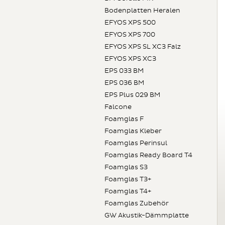
Bodenplatten Heralen
EFYOS XPS 500
EFYOS XPS 700
EFYOS XPS SL XC3 Falz
EFYOS XPS XC3
EPS 033 BM
EPS 036 BM
EPS Plus 029 BM
Falcone
Foamglas F
Foamglas Kleber
Foamglas Perinsul
Foamglas Ready Board T4
Foamglas S3
Foamglas T3+
Foamglas T4+
Foamglas Zubehör
GW Akustik-Dämmplatte