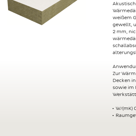
Akustisch
Wärmedäm
weißem Gl
gewellt, 
2 mm, nic
wärmedä
schallabs
alterungs
Anwendun
Zur Wärm
Decken in
sowie im 
Werkstät
W/(mK) 
Raumgew