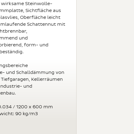
 wirksame Steinwolle-
mplatte, Sichtfläche aus
asvlies, Oberfläche leicht
umlaufende Schattennut mit
htbrennbar,
mmend und
orbierend, form- und
beständig.
gsbereiche
e- und Schalldämmung von
 Tiefgaragen, Kellerräumen
Industrie- und
tenbau.
0.034 / 1200 x 600 mm
icht: 90 kg/m3