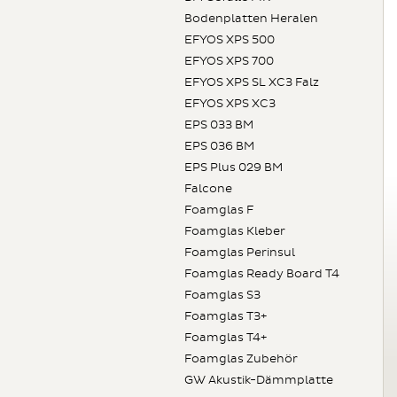
Bodenplatten Heralen
EFYOS XPS 500
EFYOS XPS 700
EFYOS XPS SL XC3 Falz
EFYOS XPS XC3
EPS 033 BM
EPS 036 BM
EPS Plus 029 BM
Falcone
Foamglas F
Foamglas Kleber
Foamglas Perinsul
Foamglas Ready Board T4
Foamglas S3
Foamglas T3+
Foamglas T4+
Foamglas Zubehör
GW Akustik-Dämmplatte