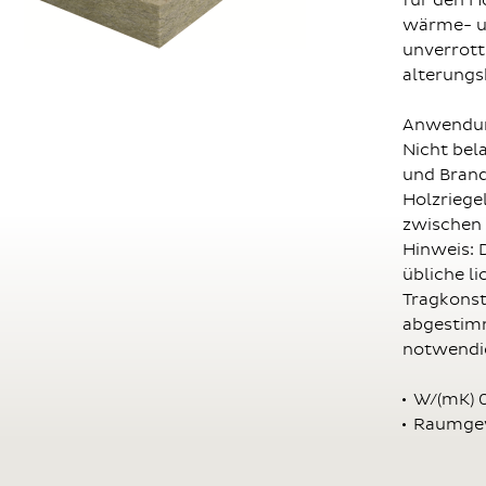
für den H
wärme- u
unverrott
alterungs
Anwendun
Nicht bel
und Brand
Holzrieg
zwischen 
Hinweis: D
übliche li
Tragkonst
abgestimm
notwendig
W/(mK) 
Raumgew