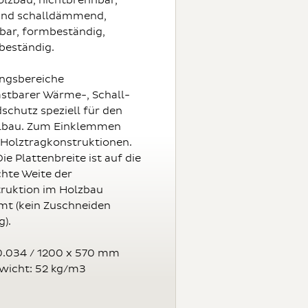
olzbau, nichtbrennbar,
nd schalldämmend,
bar, formbeständig,
beständig.
gsbereiche
astbarer Wärme-, Schall-
schutz speziell für den
elbau. Zum Einklemmen
Holztragkonstruktionen.
ie Plattenbreite ist auf die
chte Weite der
ruktion im Holzbau
t (kein Zuschneiden
).
0.034 / 1200 x 570 mm
icht: 52 kg/m3