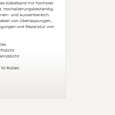
les Klebeband mit höchster
t. Hochalterungsbeständig.
nnen- und Aussenbereich.
leben von Überlappungen,
ngungen und Reparatur von
les.
uftdicht
Winddicht
 10 Rollen