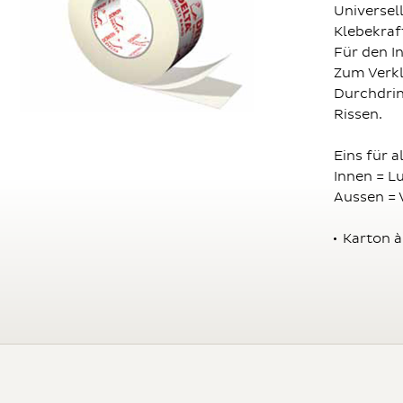
Universel
Klebekraf
Für den I
Zum Verk
Durchdri
Rissen.
Eins für al
Innen = L
Aussen = 
Karton à