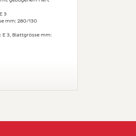
 mit gebogenem Heft
E 3
sse mm: 280/130
: E 3, Blattgrösse mm: