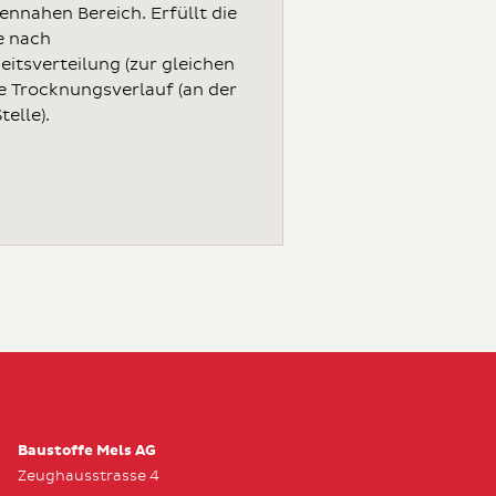
ennahen Bereich. Erfüllt die
e nach
eitsverteilung (zur gleichen
ie Trocknungsverlauf (an der
telle).
Baustoffe Mels AG
Zeughausstrasse 4