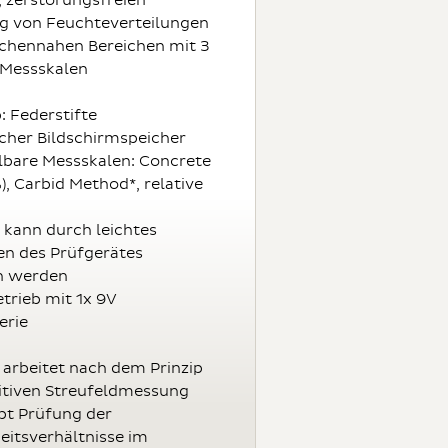
, zerstörungsfreien
g von Feuchteverteilungen
ächennahen Bereichen mit 3
 Messskalen
: Federstifte
her Bildschirmspeicher
bare Messskalen: Concrete
), Carbid Method*, relative
kann durch leichtes
n des Prüfgerätes
n werden
etrieb mit 1x 9V
erie
 arbeitet nach dem Prinzip
itiven Streufeldmessung
bt Prüfung der
eitsverhältnisse im