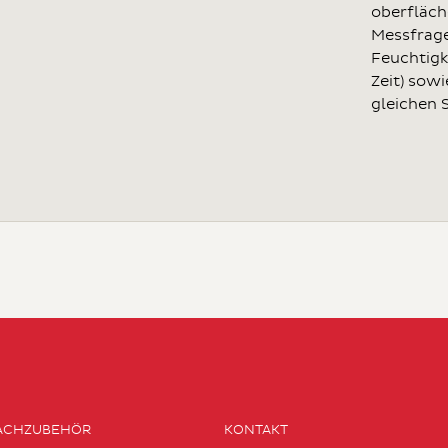
oberfläch
Messfrag
Feuchtigk
Zeit) sow
gleichen S
ACHZUBEHÖR
KONTAKT