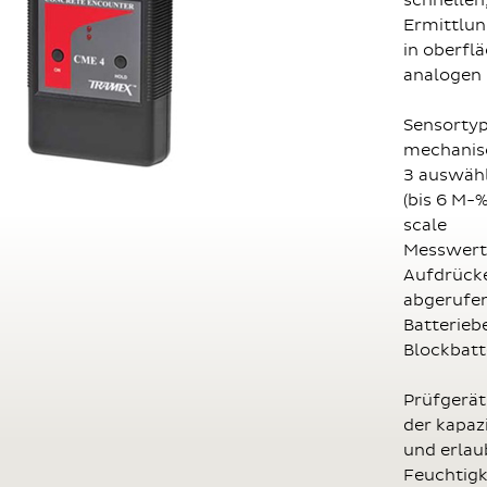
schnellen
Ermittlun
in oberfl
analogen
Sensortyp
mechanisc
3 auswähl
(bis 6 M-%
scale
Messwert 
Aufdrücke
abgerufe
Batterieb
Blockbatt
Prüfgerät
der kapaz
und erlau
Feuchtigk